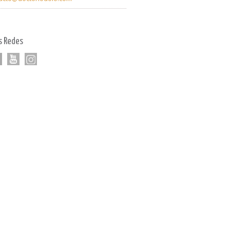
s Redes
k
tter
youtube
Linkedin