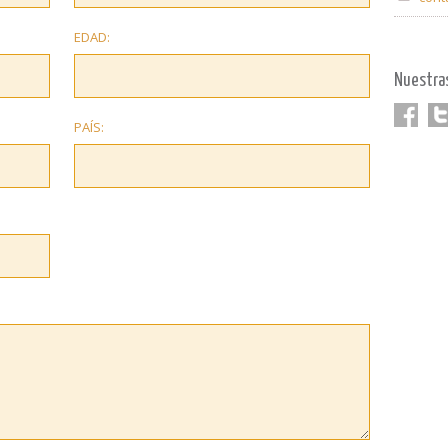
EDAD:
Nuestra
PAÍS:
Faceboo
Twi