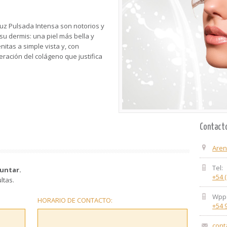
Luz Pulsada Intensa son notorios y
u dermis: una piel más bella y
itas a simple vista y, con
ración del colágeno que justifica
Contact
Aren
Tel:
untar.
+54 
ltas.
Wpp
HORARIO DE CONTACTO:
+54 
cont