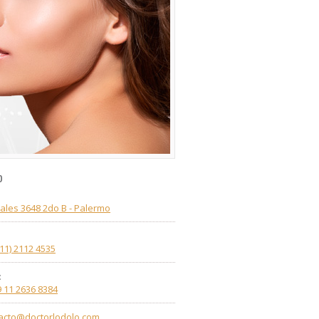
o
ales 3648 2do B - Palermo
(11) 2112 4535
:
9 11 2636 8384
acto@doctorlodolo.com