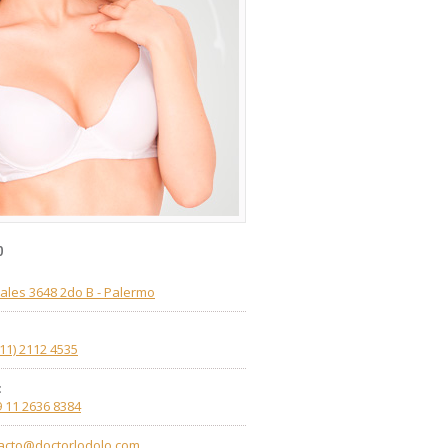
o
ales 3648 2do B - Palermo
(11) 2112 4535
:
9 11 2636 8384
acto@doctorlodolo.com