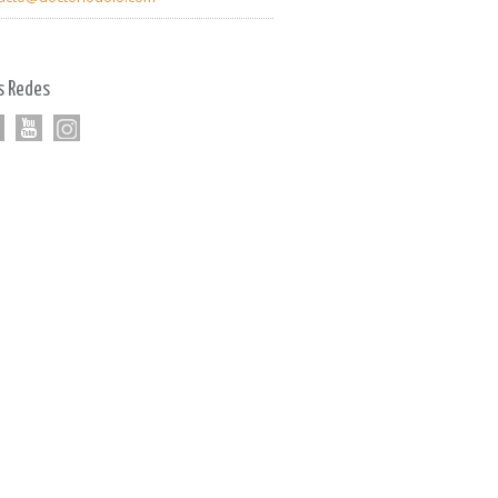
s Redes
k
tter
youtube
Linkedin