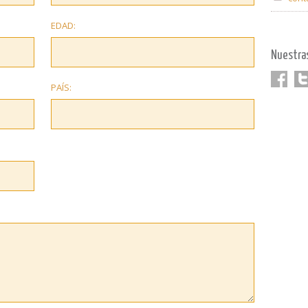
EDAD:
Nuestra
PAÍS:
Faceboo
Twi