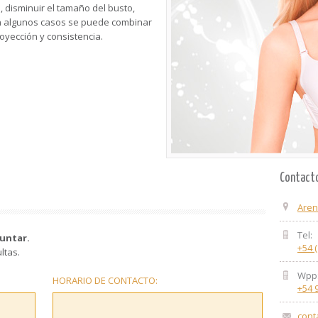
, disminuir el tamaño del busto,
en algunos casos se puede combinar
oyección y consistencia.
Contact
Aren
Tel:
untar.
+54 
ltas.
Wpp
HORARIO DE CONTACTO:
+54 
cont